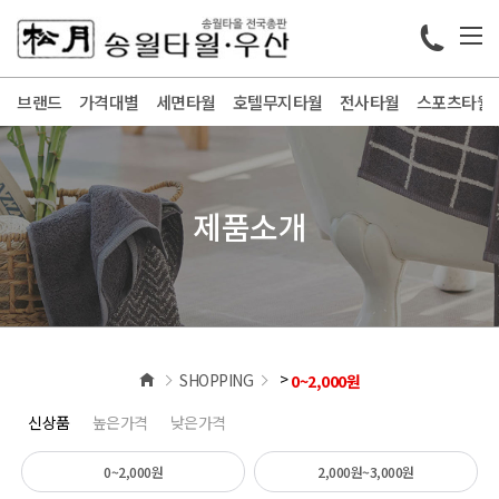
브랜드
가격대별
세면타월
호텔무지타월
전사타월
스포츠타월
제품소개
>
SHOPPING
0~2,000원
신상품
높은가격
낮은가격
0~2,000원
2,000원~3,000원