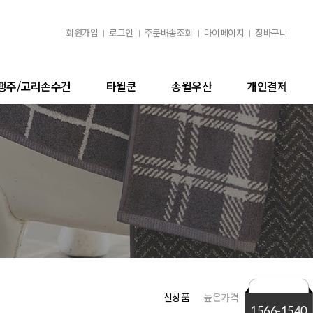
회원가입
로그인
주문배송조회
마이페이지
장바구니
행주/고리손수건
타월쿤
송월우산
개인결제
신상품
높은가격
낮은가격
1566-1540