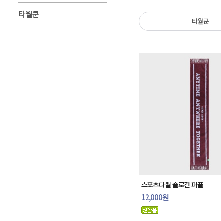
타월쿤
타월쿤
스포츠타월 슬로건 퍼플
12,000원