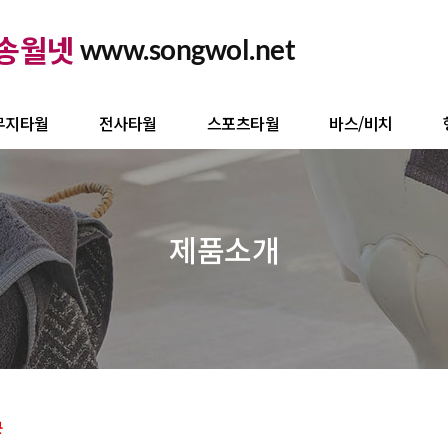
송월넷
www.songwol.net
무지타월
전사타월
스포츠타월
바스/비치
제품소개
쿤