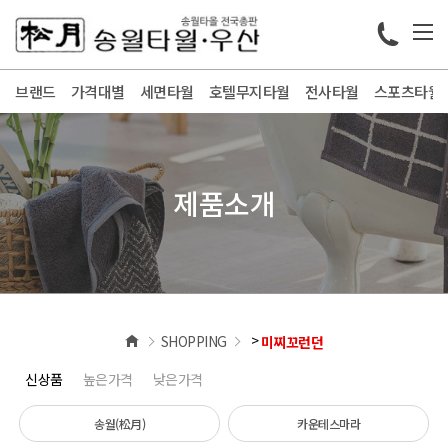
브랜드
가격대별
세면타월
호텔무지타월
전사타월
스포츠타월
제품소개
>
SHOPPING
미찌꼬런던
신상품
높은가격
낮은가격
송월(松月)
카운테스마라