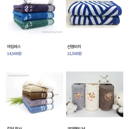
아임바스
선염비치
14,500원
21,500원
킹덤 전사
코마핸드34