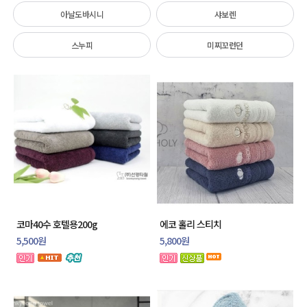
아날도바시니
샤보렌
스누피
미찌꼬런던
코마40수 호텔용200g
에코 홀리 스티치
5,500원
5,800원