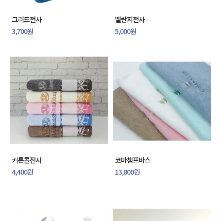
그리드전사
멜란지전사
3,700원
5,000원
커튼콜전사
코마챔프바스
4,400원
13,800원