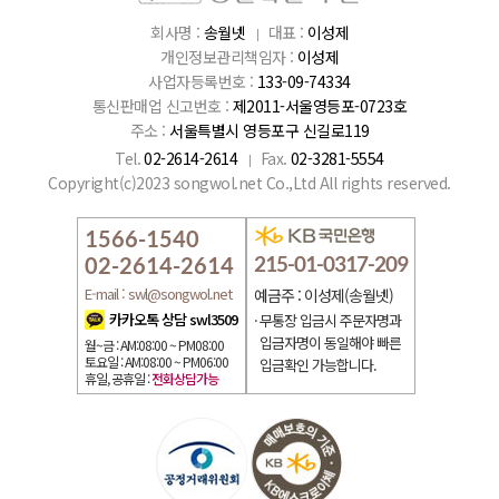
회사명 :
송월넷
대표 :
이성제
개인정보관리책임자 :
이성제
사업자등록번호 :
133-09-74334
통신판매업 신고번호 :
제2011-서울영등포-0723호
주소 :
서울특별시 영등포구 신길로119
Tel.
02-2614-2614
Fax.
02-3281-5554
Copyright(c)2023 songwol.net Co.,Ltd All rights reserved.
1566-1540
215-01-0317-209
02-2614-2614
E-mail : swl@songwol.net
예금주 : 이성제(송월넷)
카카오톡 상담 swl3509
무통장 입금시 주문자명과
입금자명이 동일해야 빠른
월~금 : AM:08:00 ~ PM08:00
토요일 : AM:08:00 ~ PM06:00
입금확인 가능합니다.
휴일, 공휴일 :
전화상담가능