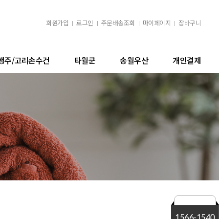
회원가입
로그인
주문배송조회
마이페이지
장바구니
행주/고리손수건
타월쿤
송월우산
개인결제
1566-1540