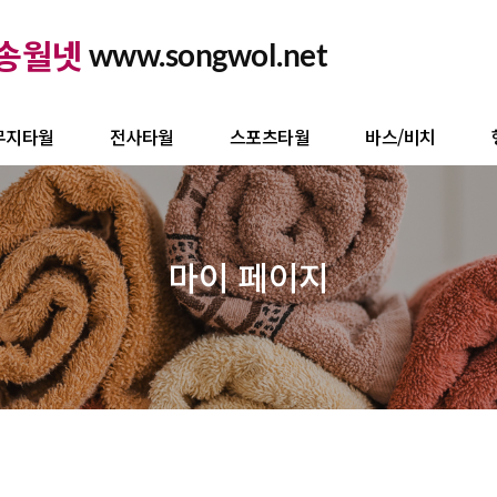
송월넷
www.songwol.net
무지타월
전사타월
스포츠타월
바스/비치
마이 페이지