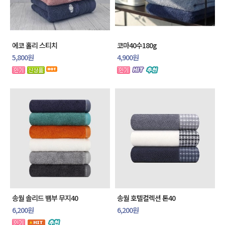
에코 홀리 스티치
코마40수180g
5,800원
4,900원
송월 솔리드 뱀부 무지40
송월 호텔컬렉션 톤40
6,200원
6,200원