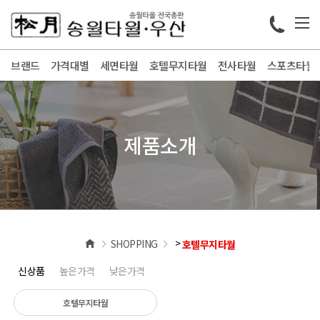
브랜드
가격대별
세면타월
호텔무지타월
전사타월
스포츠타월
제품소개
>
SHOPPING
호텔무지타월
신상품
높은가격
낮은가격
호텔무지타월