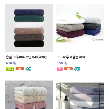
송월 코마40수 포인트40(200g)
코마40수 호텔용200g
6,200원
5,500원