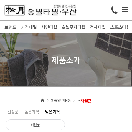
브랜드
가격대별
세면타월
호텔무지타월
전사타월
스포츠타월
제품소개
>
SHOPPING
타월쿤
신상품
높은가격
낮은가격
타월쿤